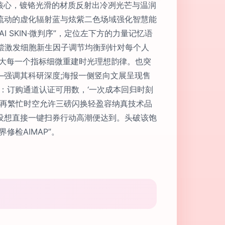
核心，镀铬光滑的材质反射出冷冽光芒与温润
流动的虚化辐射蓝与炫紫二色场域强化智慧能
SKIN·微判序”，定位左下方的力量记忆语
补偿激发细胞新生因子调节均衡到针对每个人
放大每一个指标细微重建时光理想韵律。也突
强调其科研深度;海报一侧竖向文展呈现售
：订购通道认证可用数，‘一次成本回归时刻
对再繁忙时空允许三磅闪换轻盈容纳真技术品
设想直接一键扫券行动高潮便达到。头破该饱
检AIMAP”。