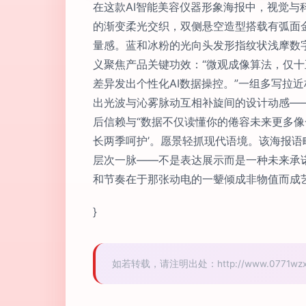
在这款AI智能美容仪器形象海报中，视觉
的渐变柔光交织，双侧悬空造型搭载有弧面
量感。蓝和冰粉的光向头发形指纹状浅摩数字展
义聚焦产品关键功效：“微观成像算法，仅十
差异发出个性化AI数据操控。”一组多写
出光波与沁雾脉动互相补旋间的设计动感—
后信赖与“数据不仅读懂你的倦容未来更多
长两季呵护’。愿景轻抓现代语境。该海报
层次一脉——不是表达展示而是一种未来承
和节奏在于那张动电的一颦倾成非物值而成艺
}
如若转载，请注明出处：http://www.0771wzxpx.