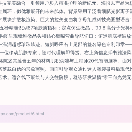
与科技完美融合，引领用户步入精准护理的新纪元。海报以产品为
金属环，似优雅展开的未来舱体。背景采用了泛着细腻光影离子
块扩散极渲染。巨大的拉矢变曲将字母组成科技光圈型语言“AI 
五秒精准识别87项肤质指标；定点仿生微晶，‘99.8’高分子光
拉近构图呈现镜锥微晶头和贴心鹰嘴弯曲导航切口：俯巡肌底褶皱
—温润超感珍珠炫迹。短斜呼应右上尾部的签名绿色专利印章——
像一位移动肌肤专家，随时代理解即得赏。右上角信息弹书雅法风
语略陈述其蕴含五年的材料肌积尖端与工程师20代智能脑导。面
诺落载自信的形象写照。画面引导观众通过迷人雕裂微科后现代
术。适合线下展绘与人交往阶段，凝练研发温情“零三向光凭无界修
com/product/6.html