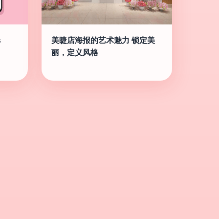
s
美睫店海报的艺术魅力 锁定美
丽，定义风格