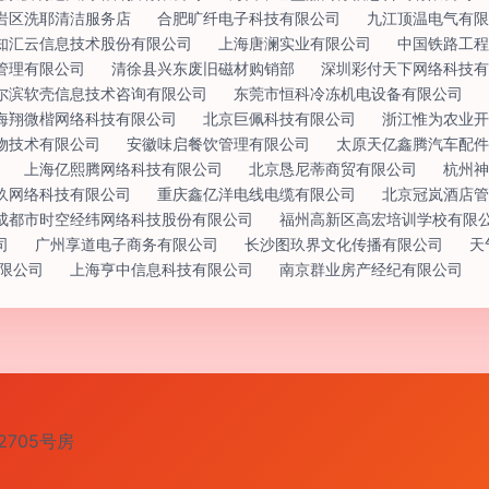
岩区洗耶清洁服务店
合肥旷纤电子科技有限公司
九江顶温电气有限
知汇云信息技术股份有限公司
上海唐澜实业有限公司
中国铁路工程
管理有限公司
清徐县兴东废旧磁材购销部
深圳彩付天下网络科技有
尔滨软壳信息技术咨询有限公司
东莞市恒科冷冻机电设备有限公司
海翔微楷网络科技有限公司
北京巨佩科技有限公司
浙江惟为农业开
物技术有限公司
安徽味启餐饮管理有限公司
太原天亿鑫腾汽车配件
上海亿熙腾网络科技有限公司
北京恳尼蒂商贸有限公司
杭州神
玖网络科技有限公司
重庆鑫亿洋电线电缆有限公司
北京冠岚酒店管
成都市时空经纬网络科技股份有限公司
福州高新区高宏培训学校有限
司
广州享道电子商务有限公司
长沙图玖界文化传播有限公司
天
限公司
上海亨中信息科技有限公司
南京群业房产经纪有限公司
705号房