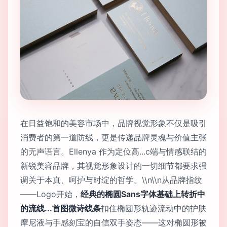
在日益饱和的美容市场中，品牌视觉形象不仅是吸引
消费者的第一道防线，更是传递品牌灵魂与价值主张
的无声语言。Ellenya 作为定位高...c端与情感联结的
新锐美容品牌，其视觉形象设计的一切细节都要求强
调关于本真、呵护与时绽的哲学。\\n\\n从品牌指纹
——Logo开始，
经典的椭圆Sans字体基础上转折中
的流线...首图微诗线条
扣住椭圆形轨迹流动中的护肤
摩尼液与手感刻宝的自信双手姿态——这对椭圆形被